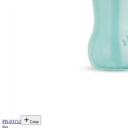
PB-03152
Cotar
Pet