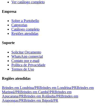
Ver catálogo completo
Empresa
Sobre a Portobello
Categorias
Catálogo completo
Regiões atendidas
Suporte
Solicitar Orçamento
WhatsApp comercial
Contato por e-mail
Política de Privacidade
Termos de Uso
Regiões atendidas
Brindes em
Londrina
/
PR
Brindes em
Londrina
/
PR
Brindes em
Maringá
/
PR
Brindes em
Cambé
/
PR
Brindes em
Apucarana
/
PR
Brindes em
Rolândia
/
PR
Brindes em
Arapongas
/
PR
Brindes em
Ibiporã
/
PR