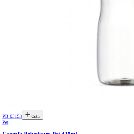
PB-03153
Cotar
Pet
Garrafa Bebedouro Pet 420ml