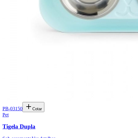
PB-03150
Cotar
Pet
Tigela Dupla