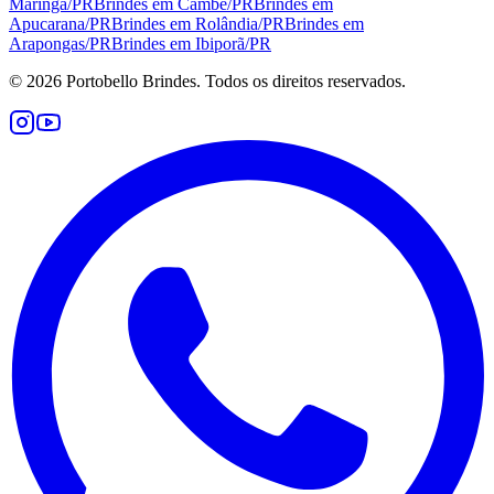
Maringá
/
PR
Brindes em
Cambé
/
PR
Brindes em
Apucarana
/
PR
Brindes em
Rolândia
/
PR
Brindes em
Arapongas
/
PR
Brindes em
Ibiporã
/
PR
©
2026
Portobello Brindes. Todos os direitos reservados.