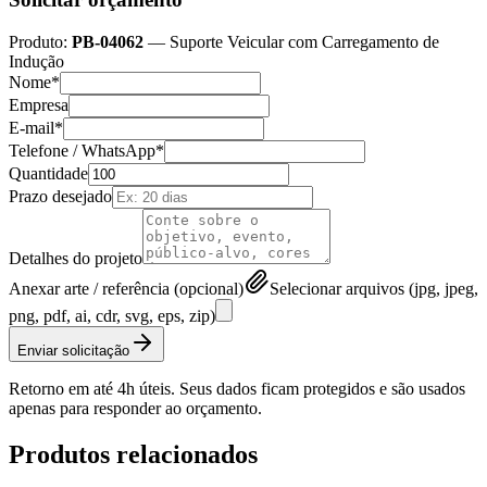
Produto:
PB-04062
—
Suporte Veicular com Carregamento de
Indução
Nome*
Empresa
E-mail*
Telefone / WhatsApp*
Quantidade
Prazo desejado
Detalhes do projeto
Anexar arte / referência (opcional)
Selecionar arquivos (jpg, jpeg,
png, pdf, ai, cdr, svg, eps, zip)
Enviar solicitação
Retorno em até 4h úteis. Seus dados ficam protegidos e são usados
apenas para responder ao orçamento.
Produtos relacionados