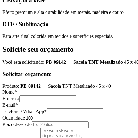
Gravação a laser
Efeito premium e alta durabilidade em metais, madeira e couro.
DTF / Sublimação
Para arte-final colorida em tecidos e superfícies especiais.
Solicite seu orçamento
Você está solicitando:
PB-09142
—
Sacola TNT Metalizado 45 x 4
Solicitar orçamento
Produto:
PB-09142
—
Sacola TNT Metalizado 45 x 40
Nome*
Empresa
E-mail*
Telefone / WhatsApp*
Quantidade
Prazo desejado