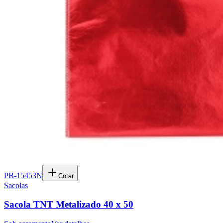
PB-15453N
Cotar
Sacolas
Sacola TNT Metalizado 40 x 50