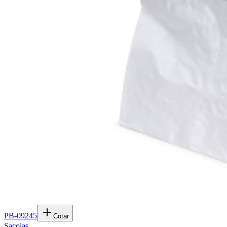
PB-09245
Cotar
Sacolas