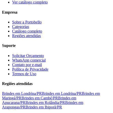
Ver catálogo completo
Empresa
Sobre a Portobello
Categorias
Catálogo completo
Regiões atendidas
Suporte
Solicitar Orçamento
WhatsApp comercial
Contato por e-mail
Política de Privacidade
Termos de Uso
Regiões atendidas
Brindes em
Londrina
/
PR
Brindes em
Londrina
/
PR
Brindes em
Maringá
/
PR
Brindes em
Cambé
/
PR
Brindes em
Apucarana
/
PR
Brindes em
Rolândia
/
PR
Brindes em
Arapongas
/
PR
Brindes em
Ibiporã
/
PR