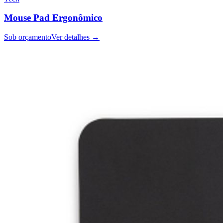
Mouse Pad Ergonômico
Sob orçamento
Ver detalhes →