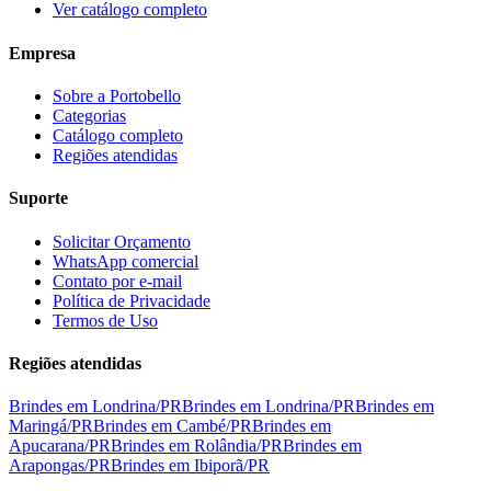
Ver catálogo completo
Empresa
Sobre a Portobello
Categorias
Catálogo completo
Regiões atendidas
Suporte
Solicitar Orçamento
WhatsApp comercial
Contato por e-mail
Política de Privacidade
Termos de Uso
Regiões atendidas
Brindes em
Londrina
/
PR
Brindes em
Londrina
/
PR
Brindes em
Maringá
/
PR
Brindes em
Cambé
/
PR
Brindes em
Apucarana
/
PR
Brindes em
Rolândia
/
PR
Brindes em
Arapongas
/
PR
Brindes em
Ibiporã
/
PR