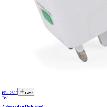
PB-12628
Cotar
Tech
Adaptador Universal