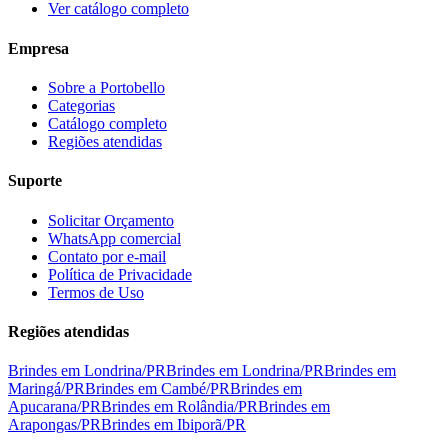
Ver catálogo completo
Empresa
Sobre a Portobello
Categorias
Catálogo completo
Regiões atendidas
Suporte
Solicitar Orçamento
WhatsApp comercial
Contato por e-mail
Política de Privacidade
Termos de Uso
Regiões atendidas
Brindes em
Londrina
/
PR
Brindes em
Londrina
/
PR
Brindes em
Maringá
/
PR
Brindes em
Cambé
/
PR
Brindes em
Apucarana
/
PR
Brindes em
Rolândia
/
PR
Brindes em
Arapongas
/
PR
Brindes em
Ibiporã
/
PR