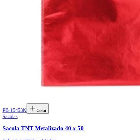
PB-15453N
Cotar
Sacolas
Sacola TNT Metalizado 40 x 50