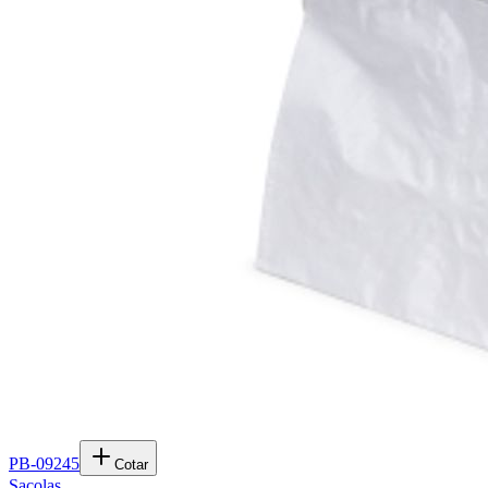
PB-09245
Cotar
Sacolas