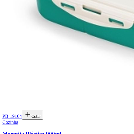
PB-19164
Cotar
Cozinha
Marmita Plástica 900ml