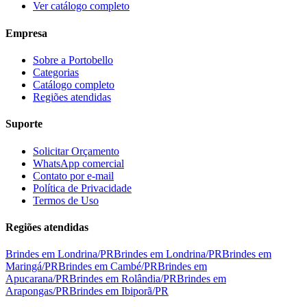
Ver catálogo completo
Empresa
Sobre a Portobello
Categorias
Catálogo completo
Regiões atendidas
Suporte
Solicitar Orçamento
WhatsApp comercial
Contato por e-mail
Política de Privacidade
Termos de Uso
Regiões atendidas
Brindes em
Londrina
/
PR
Brindes em
Londrina
/
PR
Brindes em
Maringá
/
PR
Brindes em
Cambé
/
PR
Brindes em
Apucarana
/
PR
Brindes em
Rolândia
/
PR
Brindes em
Arapongas
/
PR
Brindes em
Ibiporã
/
PR