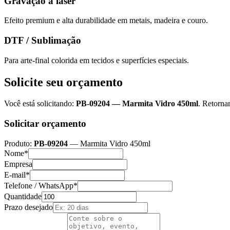
Gravação a laser
Efeito premium e alta durabilidade em metais, madeira e couro.
DTF / Sublimação
Para arte-final colorida em tecidos e superfícies especiais.
Solicite seu orçamento
Você está solicitando:
PB-09204
—
Marmita Vidro 450ml
. Retorna
Solicitar orçamento
Produto:
PB-09204
—
Marmita Vidro 450ml
Nome*
Empresa
E-mail*
Telefone / WhatsApp*
Quantidade
Prazo desejado