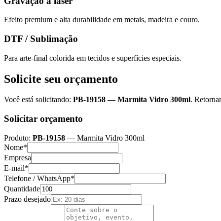
Gravação a laser
Efeito premium e alta durabilidade em metais, madeira e couro.
DTF / Sublimação
Para arte-final colorida em tecidos e superfícies especiais.
Solicite seu orçamento
Você está solicitando:
PB-19158
—
Marmita Vidro 300ml
. Retorna
Solicitar orçamento
Produto:
PB-19158
—
Marmita Vidro 300ml
Nome*
Empresa
E-mail*
Telefone / WhatsApp*
Quantidade
Prazo desejado