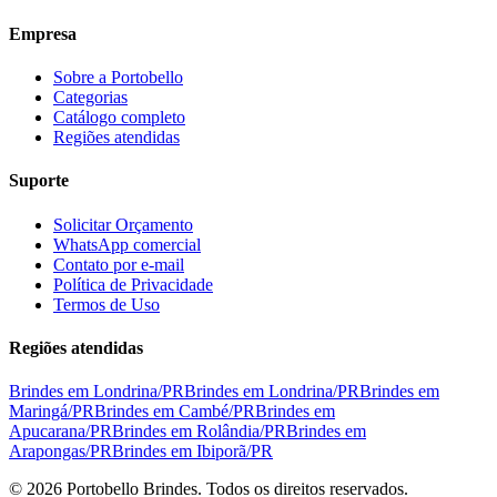
Empresa
Sobre a Portobello
Categorias
Catálogo completo
Regiões atendidas
Suporte
Solicitar Orçamento
WhatsApp comercial
Contato por e-mail
Política de Privacidade
Termos de Uso
Regiões atendidas
Brindes em
Londrina
/
PR
Brindes em
Londrina
/
PR
Brindes em
Maringá
/
PR
Brindes em
Cambé
/
PR
Brindes em
Apucarana
/
PR
Brindes em
Rolândia
/
PR
Brindes em
Arapongas
/
PR
Brindes em
Ibiporã
/
PR
©
2026
Portobello Brindes. Todos os direitos reservados.