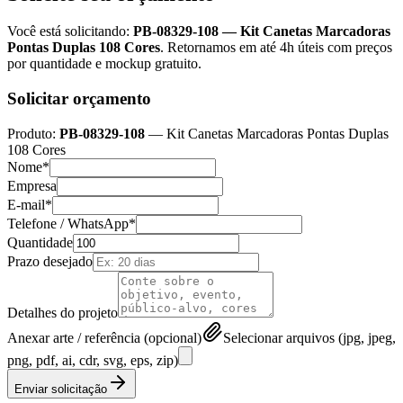
Você está solicitando:
PB-08329-108
—
Kit Canetas Marcadoras
Pontas Duplas 108 Cores
. Retornamos em até 4h úteis com preços
por quantidade e mockup gratuito.
Solicitar orçamento
Produto:
PB-08329-108
—
Kit Canetas Marcadoras Pontas Duplas
108 Cores
Nome*
Empresa
E-mail*
Telefone / WhatsApp*
Quantidade
Prazo desejado
Detalhes do projeto
Anexar arte / referência (opcional)
Selecionar arquivos (jpg, jpeg,
png, pdf, ai, cdr, svg, eps, zip)
Enviar solicitação