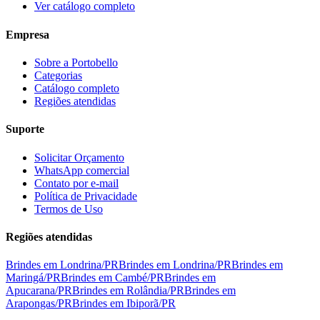
Ver catálogo completo
Empresa
Sobre a Portobello
Categorias
Catálogo completo
Regiões atendidas
Suporte
Solicitar Orçamento
WhatsApp comercial
Contato por e-mail
Política de Privacidade
Termos de Uso
Regiões atendidas
Brindes em
Londrina
/
PR
Brindes em
Londrina
/
PR
Brindes em
Maringá
/
PR
Brindes em
Cambé
/
PR
Brindes em
Apucarana
/
PR
Brindes em
Rolândia
/
PR
Brindes em
Arapongas
/
PR
Brindes em
Ibiporã
/
PR