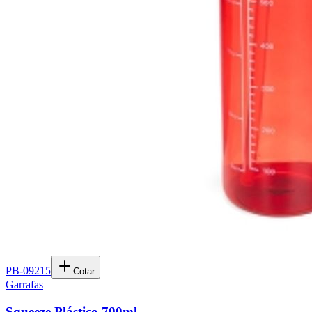
PB-09215
Cotar
Garrafas
Squeeze Plástico 700ml