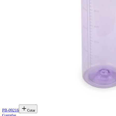
PB-09216
Cotar
Garrafas