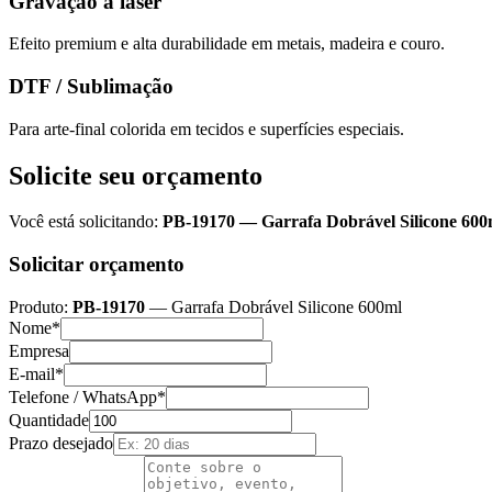
Gravação a laser
Efeito premium e alta durabilidade em metais, madeira e couro.
DTF / Sublimação
Para arte-final colorida em tecidos e superfícies especiais.
Solicite seu orçamento
Você está solicitando:
PB-19170
—
Garrafa Dobrável Silicone 600
Solicitar orçamento
Produto:
PB-19170
—
Garrafa Dobrável Silicone 600ml
Nome*
Empresa
E-mail*
Telefone / WhatsApp*
Quantidade
Prazo desejado