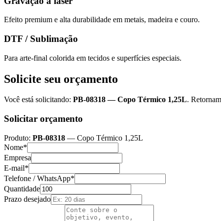
Gravação a laser
Efeito premium e alta durabilidade em metais, madeira e couro.
DTF / Sublimação
Para arte-final colorida em tecidos e superfícies especiais.
Solicite seu orçamento
Você está solicitando:
PB-08318
—
Copo Térmico 1,25L
. Retornam
Solicitar orçamento
Produto:
PB-08318
—
Copo Térmico 1,25L
Nome*
Empresa
E-mail*
Telefone / WhatsApp*
Quantidade
Prazo desejado