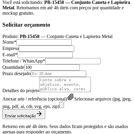
Você está solicitando:
PB-15458
—
Conjunto Caneta e Lapiseira
Metal
. Retornamos em até 4h úteis com preços por quantidade e
mockup gratuito.
Solicitar orçamento
Produto:
PB-15458
—
Conjunto Caneta e Lapiseira Metal
Nome*
Empresa
E-mail*
Telefone / WhatsApp*
Quantidade
Prazo desejado
Detalhes do projeto
Anexar arte / referência (opcional)
Selecionar arquivos (jpg, jpeg,
png, pdf, ai, cdr, svg, eps, zip)
Enviar solicitação
Retorno em até 4h úteis. Seus dados ficam protegidos e são usados
apenas para responder ao orçamento.