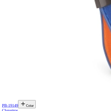
PB-19149
Cotar
Chaveiros