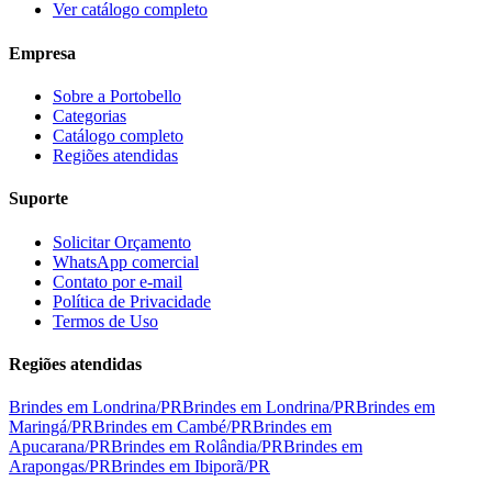
Ver catálogo completo
Empresa
Sobre a Portobello
Categorias
Catálogo completo
Regiões atendidas
Suporte
Solicitar Orçamento
WhatsApp comercial
Contato por e-mail
Política de Privacidade
Termos de Uso
Regiões atendidas
Brindes em
Londrina
/
PR
Brindes em
Londrina
/
PR
Brindes em
Maringá
/
PR
Brindes em
Cambé
/
PR
Brindes em
Apucarana
/
PR
Brindes em
Rolândia
/
PR
Brindes em
Arapongas
/
PR
Brindes em
Ibiporã
/
PR