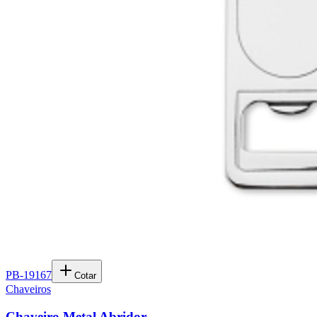
PB-19167
Cotar
Chaveiros
Chaveiro Metal Abridor