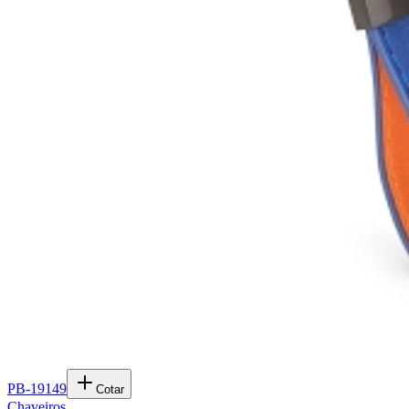
PB-19149
Cotar
Chaveiros