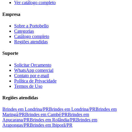
Ver catálogo completo
Empresa
Sobre a Portobello
Categorias
Catálogo completo
Regiões atendidas
Suporte
Solicitar Orçamento
WhatsApp comercial
Contato por e-mail
Política de Privacidade
Termos de Uso
Regiões atendidas
Brindes em
Londrina
/
PR
Brindes em
Londrina
/
PR
Brindes em
Maringá
/
PR
Brindes em
Cambé
/
PR
Brindes em
Apucarana
/
PR
Brindes em
Rolândia
/
PR
Brindes em
Arapongas
/
PR
Brindes em
Ibiporã
/
PR