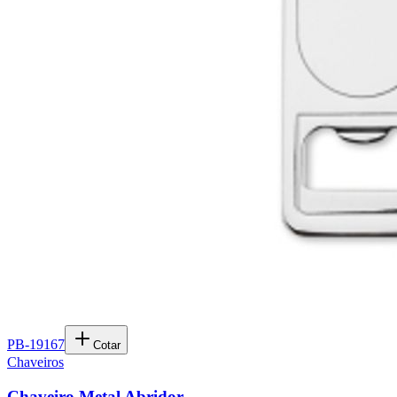
PB-19167
Cotar
Chaveiros
Chaveiro Metal Abridor