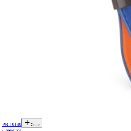
PB-19149
Cotar
Chaveiros