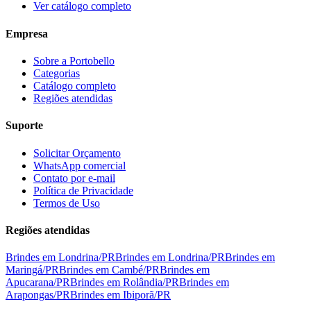
Ver catálogo completo
Empresa
Sobre a Portobello
Categorias
Catálogo completo
Regiões atendidas
Suporte
Solicitar Orçamento
WhatsApp comercial
Contato por e-mail
Política de Privacidade
Termos de Uso
Regiões atendidas
Brindes em
Londrina
/
PR
Brindes em
Londrina
/
PR
Brindes em
Maringá
/
PR
Brindes em
Cambé
/
PR
Brindes em
Apucarana
/
PR
Brindes em
Rolândia
/
PR
Brindes em
Arapongas
/
PR
Brindes em
Ibiporã
/
PR