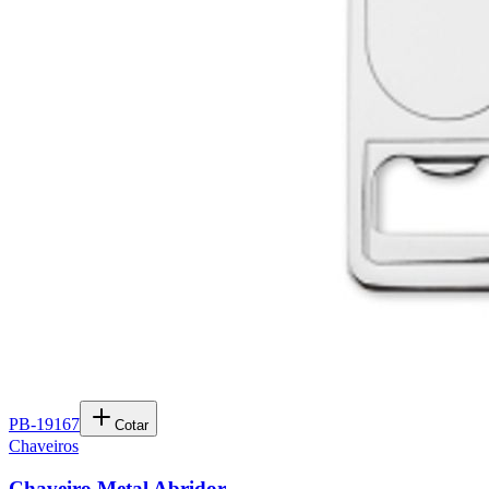
PB-19167
Cotar
Chaveiros
Chaveiro Metal Abridor