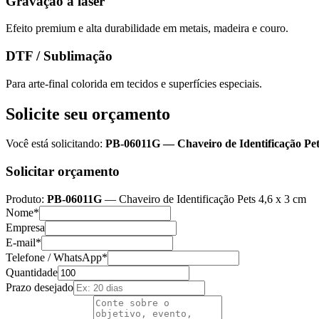
Gravação a laser
Efeito premium e alta durabilidade em metais, madeira e couro.
DTF / Sublimação
Para arte-final colorida em tecidos e superfícies especiais.
Solicite seu orçamento
Você está solicitando:
PB-06011G
—
Chaveiro de Identificação Pet
Solicitar orçamento
Produto:
PB-06011G
—
Chaveiro de Identificação Pets 4,6 x 3 cm
Nome*
Empresa
E-mail*
Telefone / WhatsApp*
Quantidade
Prazo desejado