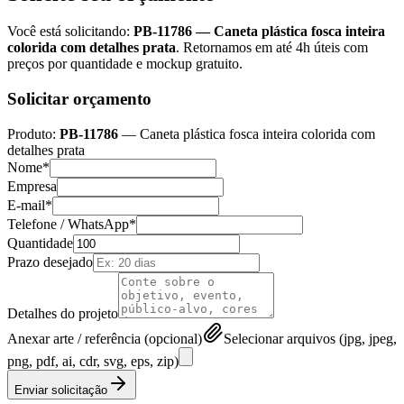
Você está solicitando:
PB-11786
—
Caneta plástica fosca inteira
colorida com detalhes prata
. Retornamos em até 4h úteis com
preços por quantidade e mockup gratuito.
Solicitar orçamento
Produto:
PB-11786
—
Caneta plástica fosca inteira colorida com
detalhes prata
Nome*
Empresa
E-mail*
Telefone / WhatsApp*
Quantidade
Prazo desejado
Detalhes do projeto
Anexar arte / referência (opcional)
Selecionar arquivos (jpg, jpeg,
png, pdf, ai, cdr, svg, eps, zip)
Enviar solicitação