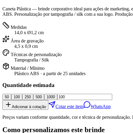
Caneta Plástica — brinde corporativo ideal para ações de marketing, 
ABS. Personalização por tampografia / silk com a sua logo. Produção 
Medidas
14,0 x Ø1,2 cm
Área de gravação
4,5 x 0,9 cm
Técnicas de personalização
Tampografia / Silk
Material / Mínimo
Plástico ABS
· a partir de
25 unidades
Quantidade estimada
50
100
250
500
1000
Cotar este item
WhatsApp
Adicionar à cotação
Preços variam conforme quantidade, cor e técnica de personalização. 
Como personalizamos este brinde