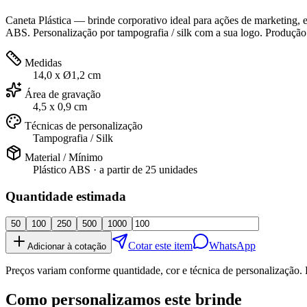
Caneta Plástica — brinde corporativo ideal para ações de marketing, 
ABS. Personalização por tampografia / silk com a sua logo. Produção 
Medidas
14,0 x Ø1,2 cm
Área de gravação
4,5 x 0,9 cm
Técnicas de personalização
Tampografia / Silk
Material / Mínimo
Plástico ABS
· a partir de
25 unidades
Quantidade estimada
50
100
250
500
1000
Cotar este item
WhatsApp
Adicionar à cotação
Preços variam conforme quantidade, cor e técnica de personalização. 
Como personalizamos este brinde