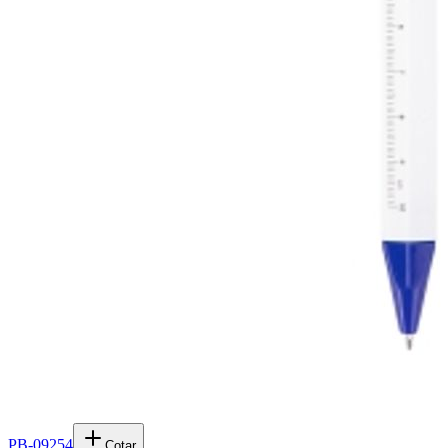
PB-09254
Cotar