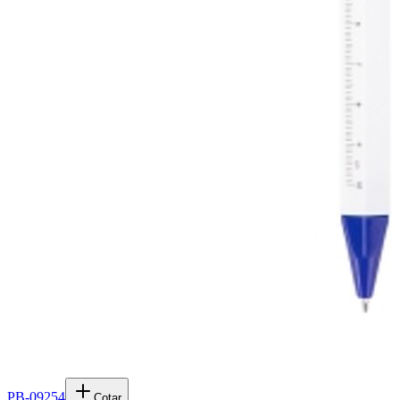
PB-09254
Cotar