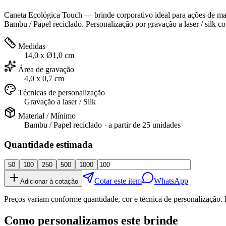
Caneta Ecológica Touch — brinde corporativo ideal para ações de mar
Bambu / Papel reciclado. Personalização por gravação a laser / silk c
Medidas
14,0 x Ø1,0 cm
Área de gravação
4,0 x 0,7 cm
Técnicas de personalização
Gravação a laser / Silk
Material / Mínimo
Bambu / Papel reciclado
· a partir de
25 unidades
Quantidade estimada
50
100
250
500
1000
Cotar este item
WhatsApp
Adicionar à cotação
Preços variam conforme quantidade, cor e técnica de personalização. 
Como personalizamos este brinde