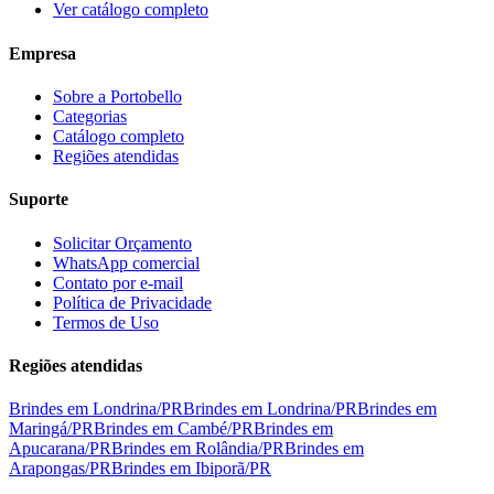
Ver catálogo completo
Empresa
Sobre a Portobello
Categorias
Catálogo completo
Regiões atendidas
Suporte
Solicitar Orçamento
WhatsApp comercial
Contato por e-mail
Política de Privacidade
Termos de Uso
Regiões atendidas
Brindes em
Londrina
/
PR
Brindes em
Londrina
/
PR
Brindes em
Maringá
/
PR
Brindes em
Cambé
/
PR
Brindes em
Apucarana
/
PR
Brindes em
Rolândia
/
PR
Brindes em
Arapongas
/
PR
Brindes em
Ibiporã
/
PR