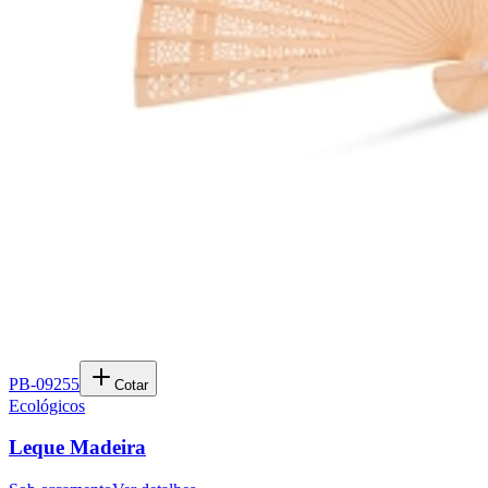
PB-09255
Cotar
Ecológicos
Leque Madeira