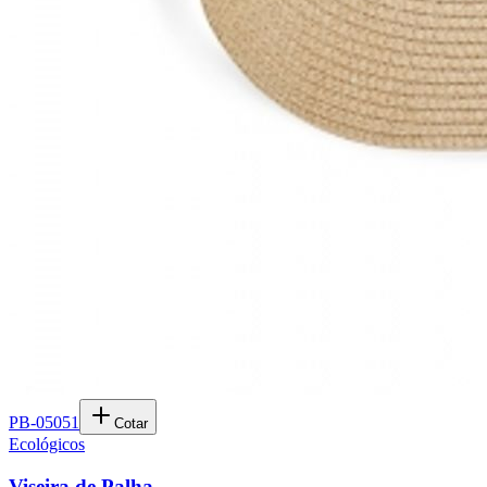
PB-05051
Cotar
Ecológicos
Viseira de Palha