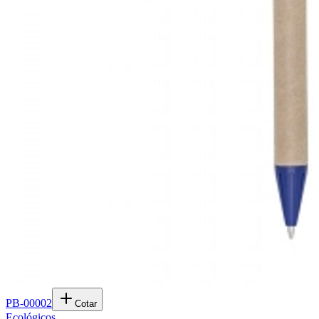
PB-00002
Cotar
Ecológicos