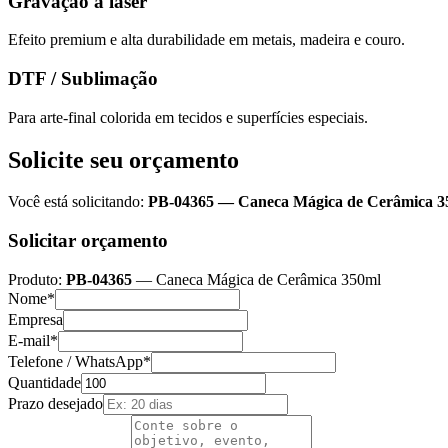
Gravação a laser
Efeito premium e alta durabilidade em metais, madeira e couro.
DTF / Sublimação
Para arte-final colorida em tecidos e superfícies especiais.
Solicite seu orçamento
Você está solicitando:
PB-04365
—
Caneca Mágica de Cerâmica 3
Solicitar orçamento
Produto:
PB-04365
—
Caneca Mágica de Cerâmica 350ml
Nome*
Empresa
E-mail*
Telefone / WhatsApp*
Quantidade
Prazo desejado