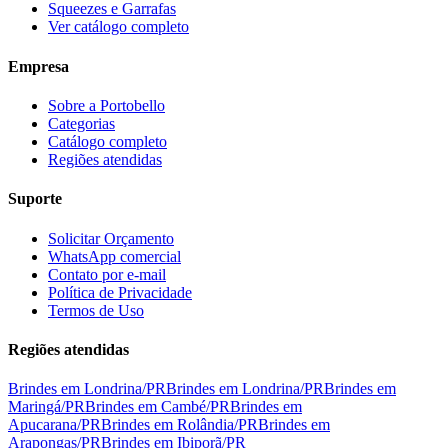
Squeezes e Garrafas
Ver catálogo completo
Empresa
Sobre a Portobello
Categorias
Catálogo completo
Regiões atendidas
Suporte
Solicitar Orçamento
WhatsApp comercial
Contato por e-mail
Política de Privacidade
Termos de Uso
Regiões atendidas
Brindes em
Londrina
/
PR
Brindes em
Londrina
/
PR
Brindes em
Maringá
/
PR
Brindes em
Cambé
/
PR
Brindes em
Apucarana
/
PR
Brindes em
Rolândia
/
PR
Brindes em
Arapongas
/
PR
Brindes em
Ibiporã
/
PR