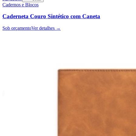
Cadernos e Blocos
Caderneta Couro Sintético com Caneta
Sob orçamento
Ver detalhes →