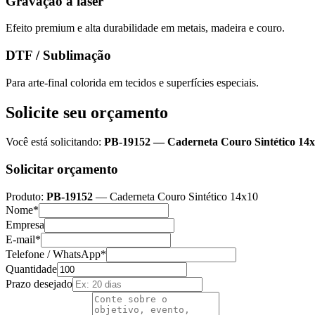
Gravação a laser
Efeito premium e alta durabilidade em metais, madeira e couro.
DTF / Sublimação
Para arte-final colorida em tecidos e superfícies especiais.
Solicite seu orçamento
Você está solicitando:
PB-19152
—
Caderneta Couro Sintético 14
Solicitar orçamento
Produto:
PB-19152
—
Caderneta Couro Sintético 14x10
Nome*
Empresa
E-mail*
Telefone / WhatsApp*
Quantidade
Prazo desejado