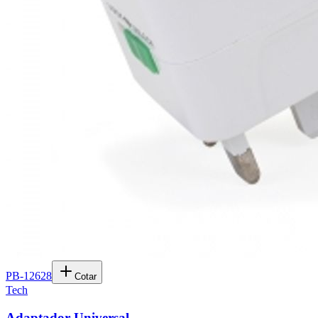
PB-12628
Cotar
Tech
Adaptador Universal