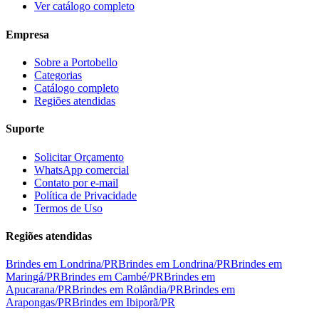
Ver catálogo completo
Empresa
Sobre a Portobello
Categorias
Catálogo completo
Regiões atendidas
Suporte
Solicitar Orçamento
WhatsApp comercial
Contato por e-mail
Política de Privacidade
Termos de Uso
Regiões atendidas
Brindes em
Londrina
/
PR
Brindes em
Londrina
/
PR
Brindes em
Maringá
/
PR
Brindes em
Cambé
/
PR
Brindes em
Apucarana
/
PR
Brindes em
Rolândia
/
PR
Brindes em
Arapongas
/
PR
Brindes em
Ibiporã
/
PR