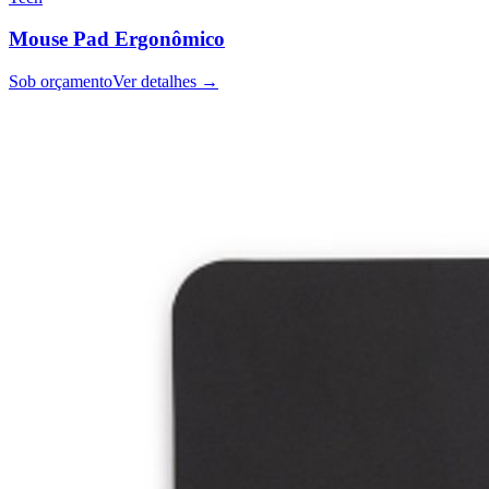
Mouse Pad Ergonômico
Sob orçamento
Ver detalhes →