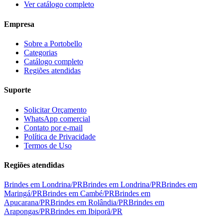
Ver catálogo completo
Empresa
Sobre a Portobello
Categorias
Catálogo completo
Regiões atendidas
Suporte
Solicitar Orçamento
WhatsApp comercial
Contato por e-mail
Política de Privacidade
Termos de Uso
Regiões atendidas
Brindes em
Londrina
/
PR
Brindes em
Londrina
/
PR
Brindes em
Maringá
/
PR
Brindes em
Cambé
/
PR
Brindes em
Apucarana
/
PR
Brindes em
Rolândia
/
PR
Brindes em
Arapongas
/
PR
Brindes em
Ibiporã
/
PR