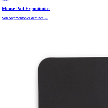
Mouse Pad Ergonômico
Sob orçamento
Ver detalhes →