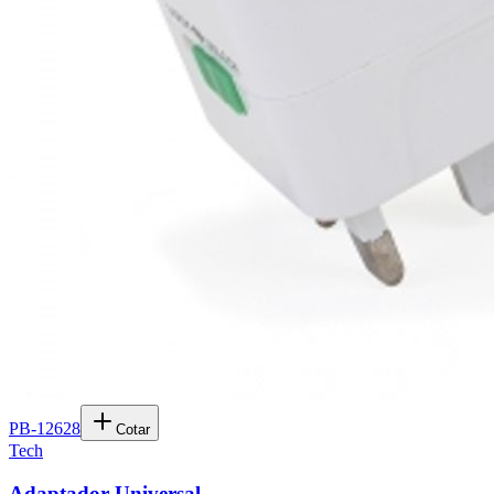
PB-12628
Cotar
Tech
Adaptador Universal