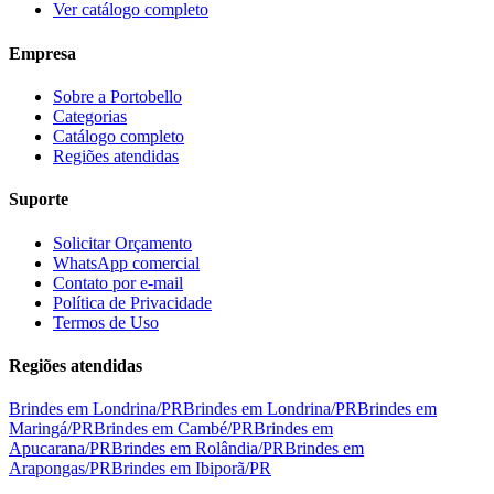
Ver catálogo completo
Empresa
Sobre a Portobello
Categorias
Catálogo completo
Regiões atendidas
Suporte
Solicitar Orçamento
WhatsApp comercial
Contato por e-mail
Política de Privacidade
Termos de Uso
Regiões atendidas
Brindes em
Londrina
/
PR
Brindes em
Londrina
/
PR
Brindes em
Maringá
/
PR
Brindes em
Cambé
/
PR
Brindes em
Apucarana
/
PR
Brindes em
Rolândia
/
PR
Brindes em
Arapongas
/
PR
Brindes em
Ibiporã
/
PR