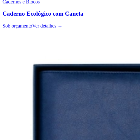
Cadernos e Blocos
Caderno Ecológico com Caneta
Sob orçamento
Ver detalhes →