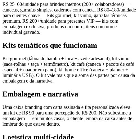
R$ 25–60/unidade para brindes internos (200+ colaboradores) —
canecas, garrafas simples, cadernos com caneta. R$ 80–180/unidade
para clientes-chave — kits gourmet, kit vinho, garrafas térmicas
premium. R$ 200+/unidade para presentes VIP — kits com
embalagem exclusiva, produtos em couro, itens com nome
individual gravado.
Kits temáticos que funcionam
Kit gourmet (tábua de bambu + faca + azeite artesanal), kit vinho
(saca-rolhas + taça + termômetro), kit café (caneca + pacote de café
especial + coador em pano), kit home office (caneca + planner +
luminária USB). O kit vale mais que a soma das partes por causa da
embalagem e da narrativa.
Embalagem e narrativa
Uma caixa branding com carta assinada e fita personalizada eleva
um kit de R$ 90 para uma percepção de R$ 200. Não subestime a
embalagem — em muitos casos, o cliente lembra da caixa antes de
lembrar do que estava dentro.
Logística multi-cidade