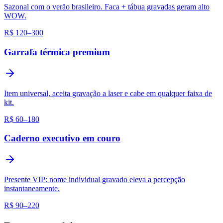
Sazonal com o verão brasileiro. Faca + tábua gravadas geram alto
WOW.
R$ 120–300
Garrafa térmica premium
Item universal, aceita gravação a laser e cabe em qualquer faixa de
kit.
R$ 60–180
Caderno executivo em couro
Presente VIP: nome individual gravado eleva a percepção
instantaneamente.
R$ 90–220